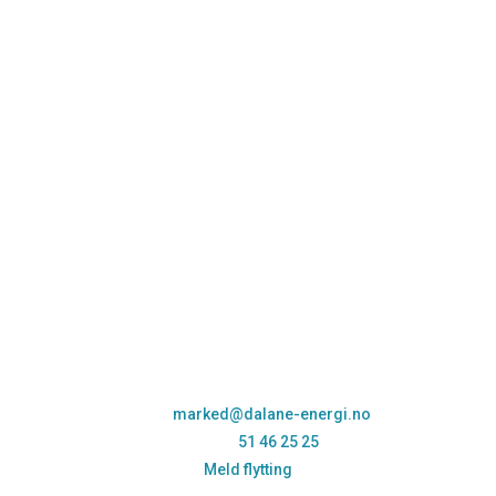
Kundeservice
Lurer du på noe eller trenger hjelp til å finne rett
strømavtale for deg? Ta kontakt med oss:
Epost:
marked@dalane-energi.no
Telefon:
51 46 25 25
Meld flytting