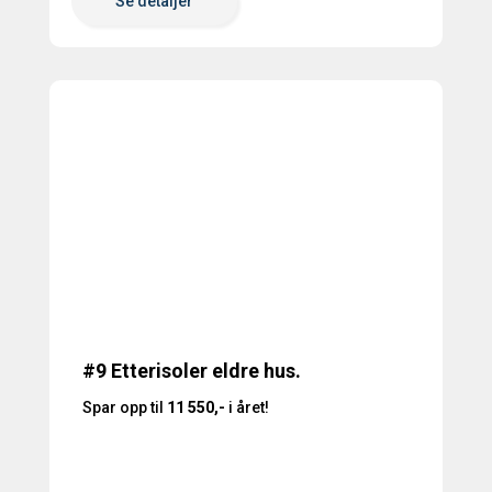
Se detaljer
#9 Etterisoler eldre hus.
Spar opp til
11 550,-
i året!