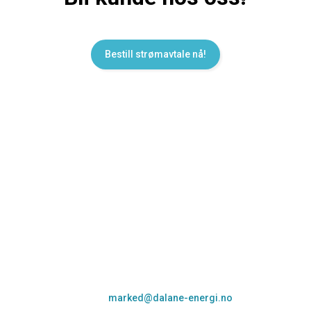
Bestill strømavtale nå!
Kundeservice
Lurer du på noe eller trenger hjelp til å finne rett
strømavtale for deg? Ta kontakt med oss:
Epost:
marked@dalane-energi.no