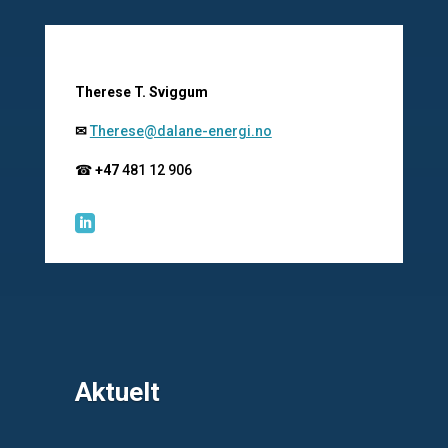
Therese T. Sviggum
✉
Therese@dalane-energi.no
☎
+47
481 12 906

Aktuelt