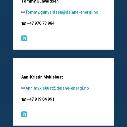
Tommy Gunvaldsen
✉
Tommy.gunvaldsen@dalane-energi.no
☎
+47
970 73 984

Ann-Kristin Myklebust
✉
Ann.myklebust@dalane-energi.no
☎
+47
919 04 991
